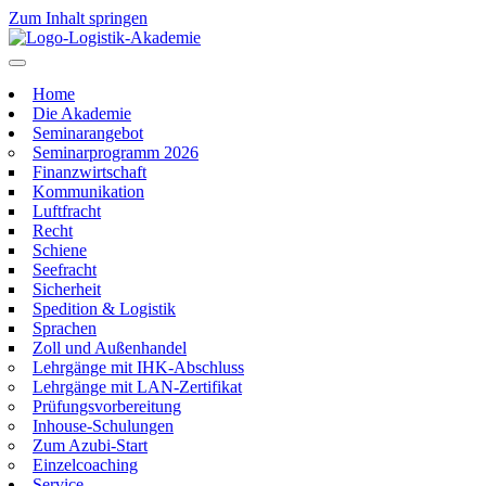
Zum Inhalt springen
Home
Die Akademie
Seminarangebot
Seminarprogramm 2026
Finanzwirtschaft
Kommunikation
Luftfracht
Recht
Schiene
Seefracht
Sicherheit
Spedition & Logistik
Sprachen
Zoll und Außenhandel
Lehrgänge mit IHK-Abschluss
Lehrgänge mit LAN-Zertifikat
Prüfungsvorbereitung
Inhouse-Schulungen
Zum Azubi-Start
Einzelcoaching
Service